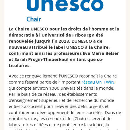
Sciences et médecine
Collaborateurs
Webmail
Interfacultaire
Doctorants
Programme des cours
La Chaire UNESCO pour les droits de l’homme et la
démocratie à l’Université de Fribourg a été
MyUnifr
renouvelée jusqu'à fin 2028. L’UNESCO a de
nouveau attribué le label UNESCO à la Chaire,
confirmant ainsi les professeures Eva Maria Belser
et Sarah Progin-Theuerkauf en tant que co-
titulaires.
Avec ce renouvellement, l’UNESCO reconnaît la Chaire
comme faisant partie de l’important
réseau UNITWIN
,
qui compte environ 1000 universités dans le monde.
Par le biais de ce réseau, des établissements
d’enseignement supérieur et de recherche du monde
entier s'associent pour relever des défis urgents et
contribuer au développement de leurs sociétés. Dans de
nombreux cas, les réseaux et les Chaires servent de
laboratoires d'idées et de ponts entre la science, la