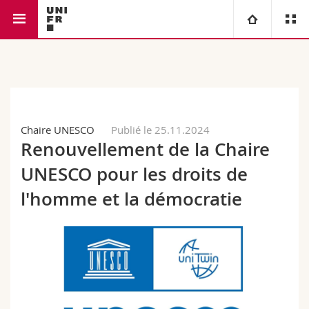
Faculté de droit
Université
Facultés
Etudes
Chaire UNESCO
Publié le 25.11.2024
Vous êtes
Campus
Théologie
Renouvellement de la Chaire
Recherche
UNESCO pour les droits de
Ressources
Droit
Futurs étudiants
l'homme et la démocratie
Université
Sciences économiques et sociales et management
Etudiants
Annuaire du personnel
Formation continue
Lettres et sciences humaines
Médias
Plan d'accès
Sciences de l'éducation et de la formation
Chercheurs
Bibliothèques