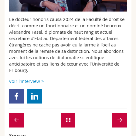
Sciences et médecine
Collaborateurs
Webmail
Le docteur honoris causa 2024 de la Faculté de droit se
Interfacultaire
Doctorants
Programme des cours
décrit comme un fonctionnaire et un nominé heureux.
Alexandre Fasel, diplomate de haut rang et actuel
MyUnifr
secrétaire d’Etat au Département fédéral des affaires
étrangères ne cache pas avoir eu la larme à l’oeil au
moment de la remise de sa distinction. Nous abordons
avec lui les notions de diplomatie scientifique
anticipatoire et ses liens de cœur avec l’Université de
Fribourg.
voir l'interview >
Source