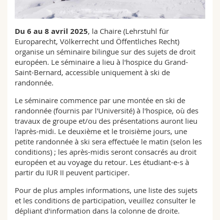
Sciences et médecine
Collaborateurs
Webmail
Du 6 au 8 avril 2025
, la Chaire (Lehrstuhl für
Interfacultaire
Doctorants
Programme des cours
Europarecht, Völkerrecht und Öffentliches Recht)
organise un séminaire bilingue sur des sujets de droit
MyUnifr
européen. Le séminaire a lieu à l'hospice du Grand-
Saint-Bernard, accessible uniquement à ski de
randonnée.
Le séminaire commence par une montée en ski de
randonnée (fournis par l'Université) à l'hospice, où des
travaux de groupe et/ou des présentations auront lieu
l'après-midi. Le deuxième et le troisième jours, une
petite randonnée à ski sera effectuée le matin (selon les
conditions) ; les après-midis seront consacrés au droit
européen et au voyage du retour. Les étudiant-e-s à
partir du IUR II peuvent participer.
Pour de plus amples informations, une liste des sujets
et les conditions de participation, veuillez consulter le
dépliant d'information dans la colonne de droite.