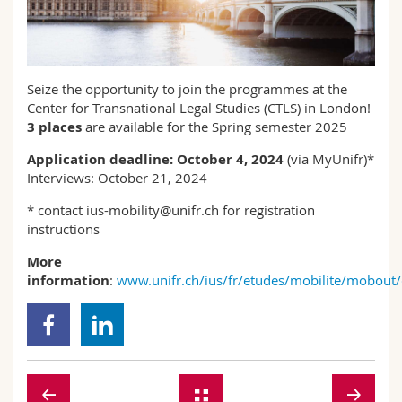
Sciences et médecine
Collaborateurs
Webmail
Interfacultaire
Doctorants
Programme des cours
Seize the opportunity to join the programmes at the
Center for Transnational Legal Studies (CTLS) in London!
MyUnifr
3 places
are available for the Spring semester 2025
Application deadline: October 4, 2024
(via MyUnifr)*
Interviews: October 21, 2024
* contact ius-mobility@unifr.ch for registration
instructions
More
information
:
www.unifr.ch/ius/fr/etudes/mobilite/mobout/c