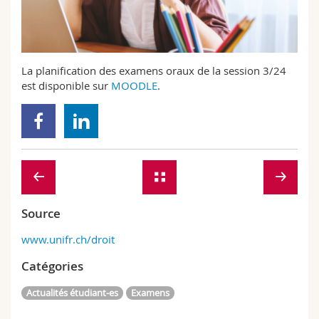
Sciences et médecine
Collaborateurs
Webmail
Interfacultaire
Doctorants
Programme des cours
La planification des examens oraux de la session 3/24
est disponible sur
MOODLE
.
MyUnifr
Source
www.unifr.ch/droit
Catégories
Actualités étudiant-es
Examens