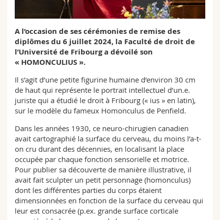
Sciences et médecine
Collaborateurs
Webmail
A l’occasion de ses cérémonies de remise des
Interfacultaire
Doctorants
Programme des cours
diplômes du 6 juillet 2024, la Faculté de droit de
l’Université de Fribourg a dévoilé son
MyUnifr
« HOMONCULIUS ».
Il s’agit d’une petite figurine humaine d’environ 30 cm
de haut qui représente le portrait intellectuel d’un.e.
juriste qui a étudié le droit à Fribourg (« ius » en latin),
sur le modèle du fameux Homonculus de Penfield.
Dans les années 1930, ce neuro-chirugien canadien
avait cartographié la surface du cerveau, du moins l’a-t-
on cru durant des décennies, en localisant la place
occupée par chaque fonction sensorielle et motrice.
Pour publier sa découverte de manière illustrative, il
avait fait sculpter un petit personnage (homonculus)
dont les différentes parties du corps étaient
dimensionnées en fonction de la surface du cerveau qui
leur est consacrée (p.ex. grande surface corticale