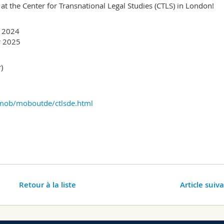
at the Center for Transnational Legal Studies (CTLS) in London!
r 2024
r 2025
)
/mob/moboutde/ctlsde.html
Retour à la liste
Article suiv