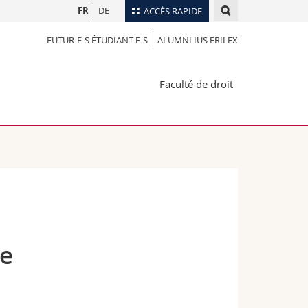
FR
DE
ACCÈS RAPIDE
FUTUR-E-S ÉTUDIANT-E-S
ALUMNI IUS FRILEX
Annuaire du personnel
Plan d'accès
nts
Faculté de droit
Bibliothèques
Webmail
rs
Programme des cours
MyUnifr
he