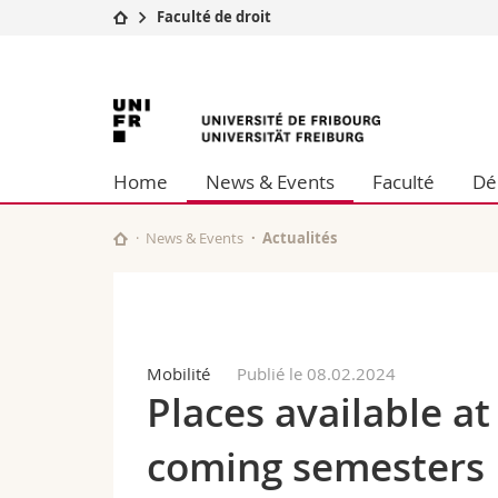
Faculté de droit
Université
Facultés
Université
Etudes
Théologie
Campus
Droit
de
Recherche
Sciences é
Home
News & Events
Faculté
Dé
Université
Lettres et
Fribourg
Formation continue
Sciences de
Sciences e
News & Events
Actualités
Interfacult
Mobilité
Publié le 08.02.2024
Places available a
coming semesters