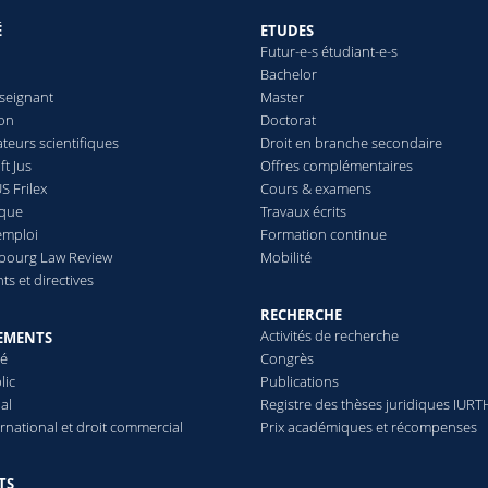
É
ETUDES
Futur-e-s étudiant-e-s
Bachelor
seignant
Master
ion
Doctorat
teurs scientifiques
Droit en branche secondaire
t Jus
Offres complémentaires
S Frilex
Cours & examens
èque
Travaux écrits
emploi
Formation continue
ibourg Law Review
Mobilité
s et directives
RECHERCHE
Activités de recherche
EMENTS
vé
Congrès
lic
Publications
al
Registre des thèses juridiques IURT
ernational et droit commercial
Prix académiques et récompenses
TS