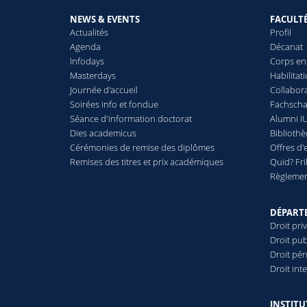
NEWS & EVENTS
FACULT
Actualités
Profil
Agenda
Décanat
Infodays
Corps en
Masterdays
Habilitat
Journée d'accueil
Collabora
Soirées info et fondue
Fachschaf
Séance d'information doctorat
Alumni IU
Dies academicus
Biblioth
Cérémonies de remise des diplômes
Offres d'
Remises des titres et prix académiques
Quid? Fr
Règlement
DÉPART
Droit pri
Droit pub
Droit pén
Droit int
INSTITU