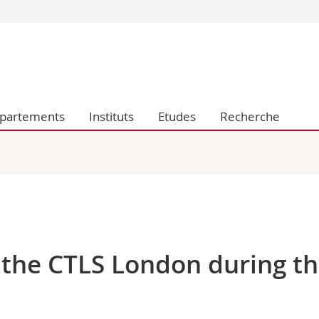
Vous êtes
Futurs étudia
Etudiants
conomiques et sociales et management
Médias
partements
Instituts
Etudes
Recherche
 sciences humaines
Chercheurs
 l'éducation et de la formation
Collaborateu
t médecine
Doctorants
aire
t the CTLS London during t