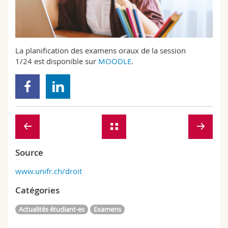
Sciences et médecine
Collaborateurs
Webmail
Interfacultaire
Doctorants
Programme des cours
La planification des examens oraux de la session
1/24 est disponible sur
MOODLE
.
MyUnifr
Source
www.unifr.ch/droit
Catégories
Actualités étudiant-es
Examens