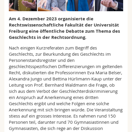
Sciences et médecine
Collaborateurs
Webmail
Am 4. Dezember 2023 organisierte die
Interfacultaire
Doctorants
Programme des cours
Rechtswissenschaftliche Fakultät der Universität
Freiburg eine öffentliche Debatte zum Thema des
MyUnifr
Geschlechts in der Rechtsordnung.
Nach einigen Kurzreferaten zum Begriff des
Geschlechts, zur Beurkundung des Geschlechts im
Personenstandsregister und den
geschlechtsspezifischen Differenzierungen im geltenden
Recht, diskutierten die Professorinnen Eva Maria Belser,
Alexandra Jungo und Bettina Hürlimann-Kaup unter der
Leitung von Prof. Bernhard Waldmann die Frage, ob
sich aus dem Verbot der Geschlechterdiskriminierung
ein Anspruch auf Anerkennung eines dritten
Geschlechts ergibt und welche Folgen eine solche
Anerkennung mit sich bringen würde. Die Veranstaltung
stiess auf ein grosses Interesse. Es nahmen rund 150
Personen teil, darunter rund 70 Gymnasiastinnen und
Gymnasiasten, die sich rege an der Diskussion