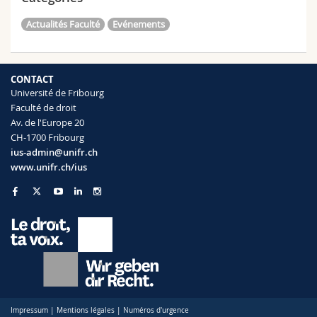
Actualités Faculté
Evénements
CONTACT
Université de Fribourg
Faculté de droit
Av. de l'Europe 20
CH-1700 Fribourg
ius-admin@unifr.ch
www.unifr.ch/ius
Impressum
|
Mentions légales
|
Numéros d'urgence