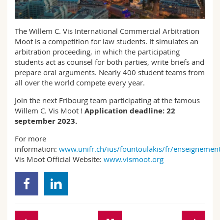
Sciences et médecine
Collaborateurs
Webmail
The Willem C. Vis International Commercial Arbitration
Interfacultaire
Doctorants
Programme des cours
Moot is a competition for law students. It simulates an
arbitration proceeding, in which the participating
MyUnifr
students act as counsel for both parties, write briefs and
prepare oral arguments. Nearly 400 student teams from
all over the world compete every year.
Join the next Fribourg team participating at the famous
Willem C. Vis Moot !
Application deadline: 22
september 2023.
For more
information:
www.unifr.ch/ius/fountoulakis/fr/enseignemen
Vis Moot Official Website:
www.vismoot.org