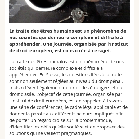
Sciences et médecine
Collaborateurs
Webmail
Interfacultaire
Doctorants
Programme des cours
La traite des êtres humains est un phénomène de
nos sociétés qui demeure complexe et difficile à
MyUnifr
appréhender. Une journée, organisée par l'Institut
de droit européen, est consacrée à ce sujet.
La traite des êtres humains est un phénomène de nos
sociétés qui demeure complexe et difficile à
appréhender. En Suisse, les questions liées à la traite
sont non seulement réglées au niveau du droit pénal,
mais relèvent également du droit des étrangers et du
droit d’asile. L’objectif de cette journée, organisée par
l'Institut de droit européen, est de rappeler, à travers
une série de conférences, le cadre légal applicable et de
donner la parole aux différents acteurs impliqués afin
de porter un regard croisé sur la problématique,
d’identifier les défis qu’elle soulève et de proposer des
solutions qui se veulent pragmatiques.