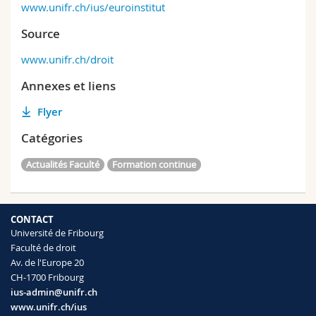
www.unifr.ch/ius/euroinstitut
Source
www.unifr.ch/droit
Annexes et liens
Flyer
Catégories
Actualités Faculté
Formation continue
CONTACT
Université de Fribourg
Faculté de droit
Av. de l'Europe 20
CH-1700 Fribourg
ius-admin@unifr.ch
www.unifr.ch/ius