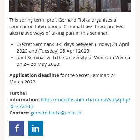
Sciences et médecine
Collaborateurs
Webmail
This spring term, prof. Gerhard Fiolka organises a
Interfacultaire
Doctorants
Programme des cours
seminar on International Criminal Law. There are two
alternative ways of taking part in this seminar:
MyUnifr
«Secret Seminar»: 3-5 days between (Friday) 21 April
2023 and (Tuesday) 25 April 2023;
Joint Seminar with the University of Vienna in Vienna
on 24-26 May 2023.
Application deadline
for the Secret Seminar: 21
March 2023
Further
information
:
https://moodle.unifr.ch/course/view.php?
id=272133
Contact
:
gerhard.fiolka@unifr.ch