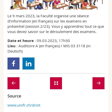
Sciences et médecine
Collaborateurs
Webmail
Le 9 mars 2023, la Faculté organise une séance
Interfacultaire
Doctorants
Programme des cours
d'information (en français) sur les examens en
présentiel (session 2/23). Vous y apprendrez tout ce que
MyUnifr
vous devez savoir sur le déroulement des examens.
Date et heure
: 09.03.2023, 17h30
Lieu
: Auditoire A (en français) / MIS 03 3118 (in
Deutsch)
Source
www.unifr.ch/droit