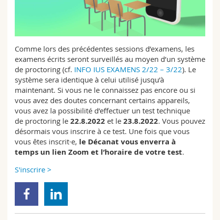
Sciences et médecine
Collaborateurs
Webmail
Interfacultaire
Doctorants
Programme des cours
Comme lors des précédentes sessions d’examens, les
examens écrits seront surveillés au moyen d’un système
MyUnifr
de proctoring (cf.
INFO IUS EXAMENS 2/22 – 3/22
). Le
système sera identique à celui utilisé jusqu’à
maintenant. Si vous ne le connaissez pas encore ou si
vous avez des doutes concernant certains appareils,
vous avez la possibilité d’effectuer un test technique
de proctoring
le
22.8.2022
et le
23.8.2022
. Vous pouvez
désormais vous inscrire à ce test. Une fois que vous
vous êtes inscrit·e,
le Décanat vous enverra à
temps un lien Zoom et l’horaire de votre test
.
S'inscrire >