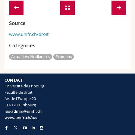
Source
www.unifr.ch/droit
Catégories
Actualités étudiant-es
Examens
CONTACT
Université de Fribourg
Faculté de droit
Av. de l'Europe 20
CH-1700 Fribourg
ius-admin@unifr.ch
www.unifr.ch/ius