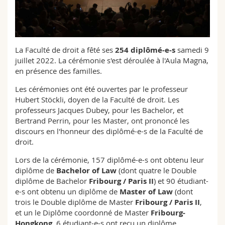
Sciences et médecine
Collaborateurs
Webmail
Interfacultaire
Doctorants
Programme des cours
La Faculté de droit a fêté ses
254 diplômé-e-s
samedi 9
juillet 2022. La cérémonie s'est déroulée à l'Aula Magna,
MyUnifr
en présence des familles.
Les cérémonies ont été ouvertes par le professeur
Hubert Stöckli, doyen de la Faculté de droit. Les
professeurs Jacques Dubey, pour les Bachelor, et
Bertrand Perrin, pour les Master, ont prononcé les
discours en l'honneur des diplômé-e-s de la Faculté de
droit.
Lors de la cérémonie, 157 diplômé-e-s ont obtenu leur
diplôme de
Bachelor of Law
(dont quatre le Double
diplôme de Bachelor
Fribourg / Paris II
) et 90 étudiant-
e-s ont obtenu un diplôme de
Master of Law
(dont
trois le Double diplôme de Master
Fribourg / Paris II
,
et un le Diplôme coordonné de Master
Fribourg-
Hongkong
. 6 étudiant-e-s ont reçu un diplôme