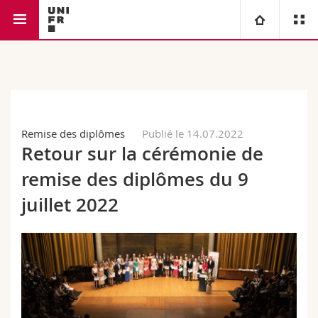
Faculté de droit
Université
Facultés
Etudes
Remise des diplômes
Publié le 14.07.2022
Vous êtes
Campus
Théologie
Retour sur la cérémonie de
Recherche
remise des diplômes du 9
Ressources
Droit
Futurs étudiants
juillet 2022
Université
Sciences économiques et sociales et management
Etudiants
Annuaire du personnel
Formation continue
Lettres et sciences humaines
Médias
Plan d'accès
Sciences de l'éducation et de la formation
Chercheurs
Bibliothèques