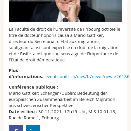
Sciences et médecine
Collaborateurs
Webmail
Interfacultaire
Doctorants
Programme des cours
La Faculté de droit de l’Université de Fribourg octroie le
titre de docteur honoris causa à Mario Gattiker,
MyUnifr
directeur du Secrétariat d’Etat aux migrations,
soulignant ainsi sont expertise en droit de la migration
et de l’asile, ainsi que son sens aigu de l’importance de
l’Etat de droit démocratique.
Plus
d'informations:
events.unifr.ch/dies/fr/news/news/26186
Conférence publique :
Mario Gattiker: Schengen/Dublin: Bedeutung der
europäischen Zusammenarbeit im Bereich Migration
aus schweizerischer Perspektive.
Date et lieu :
30.11.2021, 17h15 Uhr, MIS 10 01.13,
Rue de Rome 1, Fribourg