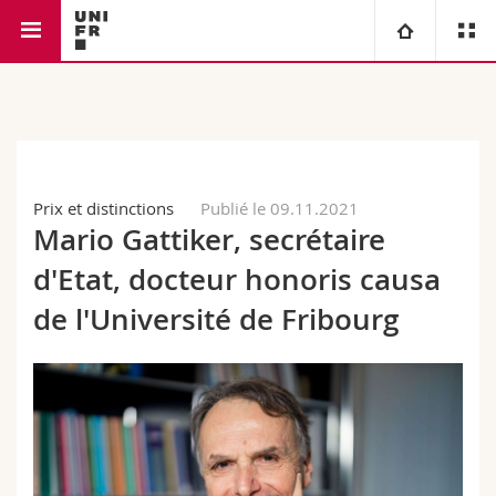
Faculté de droit
Université
Facultés
Etudes
Prix et distinctions
Publié le 09.11.2021
Vous êtes
Campus
Théologie
Mario Gattiker, secrétaire
Recherche
d'Etat, docteur honoris causa
Ressources
Droit
Futurs étudiants
de l'Université de Fribourg
Université
Sciences économiques et sociales et management
Etudiants
Annuaire du personnel
Formation continue
Lettres et sciences humaines
Médias
Plan d'accès
Sciences de l'éducation et de la formation
Chercheurs
Bibliothèques