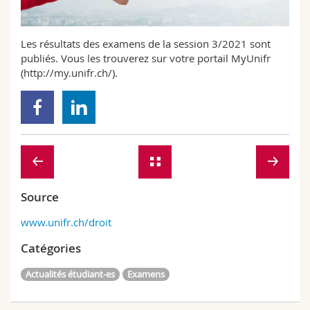
Sciences et médecine
Collaborateurs
Webmail
Les résultats des examens de la session 3/2021 sont
Interfacultaire
Doctorants
Programme des cours
publiés. Vous les trouverez sur votre portail MyUnifr
(http://my.unifr.ch/).
MyUnifr
Source
www.unifr.ch/droit
Catégories
Actualités étudiant-es
Examens