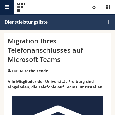
IT Leistungen
Universität
Dienstleistungsliste
Fakultäten
Studium
Migration Ihres
Telefonanschlusses auf
Informationen für
Campus
Theologische Fak.
Microsoft Teams
Forschung
Ressourcen
Rechtswissenschaftliche Fak.
Studieninteressierte
Für:
Mitarbeitende
Universität
Wirtschafts- und Sozialwissenschaftliche Fak.
Studierende
Personenverzeichnis
Alle Mitglieder der Universität Freiburg sind
eingeladen, die Telefonie auf Teams umzustellen.
Weiterbildung
Philosophische Fak.
Medien
Ortsplan
Fak. für Erziehungs- und Bildungswissenschaften
Forschende
Bibliotheken