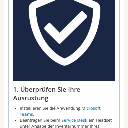
Math.-Nat. und Med. Fak.
Mitarbeitende
Webmail
Interfakultär
Doktorierende
Vorlesungsverzeichnis
MyUnifr
1. Überprüfen Sie Ihre
Ausrüstung
Installieren Sie die Anwendung
Microsoft
Teams
.
Beantragen Sie beim
Service Desk
ein Headset
unter Angabe der Inventarnummer Ihres