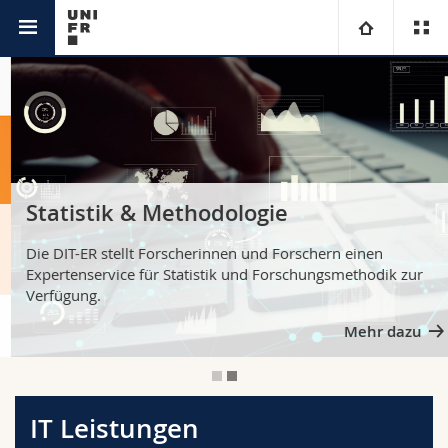
IT Leistungen
Universität
Fakultäten
Studium
Informationen für
Campus
Theologische Fak.
Statistik & Methodologie
Forschung
Ressourcen
Rechtswissenschaftliche Fak.
Studieninteressierte
Die DIT-ER stellt Forscherinnen und Forschern einen
Expertenservice für Statistik und Forschungsmethodik zur
Verfügung.
Universität
Wirtschafts- und Sozialwissenschaftliche Fak.
Studierende
Personenverzeichnis
Mehr dazu
Weiterbildung
Philosophische Fak.
Medien
Ortsplan
Fak. für Erziehungs- und Bildungswissenschaften
Forschende
Bibliotheken
IT Leistungen