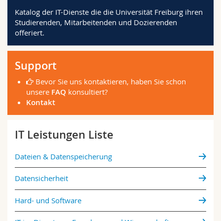
Math.-Nat. und Med. Fak.
Mitarbeitende
Webmail
Katalog der IT-Dienste die die Universität Freiburg ihren
Studierenden, Mitarbeitenden und Dozierenden
offeriert.
Interfakultär
Doktorierende
Vorlesungsverzeichnis
MyUnifr
Support
Bevor Sie uns kontaktieren, haben Sie schon
unsere
FAQ
konsultiert?
Kontakt
IT Leistungen Liste
Dateien & Datenspeicherung
Datensicherheit
Hard- und Software