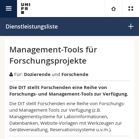
IT Leistungen
Universität
Dienstleistungsliste
Fakultäten
Studium
Management-Tools für
Forschungsprojekte
Informationen für
Campus
Theologische Fak.
Für:
Dozierende
und
Forschende
Forschung
Ressourcen
Rechtswissenschaftliche Fak.
Studieninteressierte
Die DIT stellt Forschenden eine Reihe von
Universität
Wirtschafts- und Sozialwissenschaftliche Fak.
Studierende
Personenverzeichnis
Forschungs- und Management-Tools zur Verfügung.
Die DIT stellt Forschenden eine Reihe von Forschungs-
Weiterbildung
Philosophische Fak.
und Management-Tools zur Verfügung (z.B.
Medien
Ortsplan
Managementsysteme für Laborinformationen,
Datenbanken, Website-Vorlagen mit Werkzeugen zur
Fak. für Erziehungs- und Bildungswissenschaften
Forschende
Bibliotheken
Geräteverwaltung, Reservationssysteme u.v.m.).