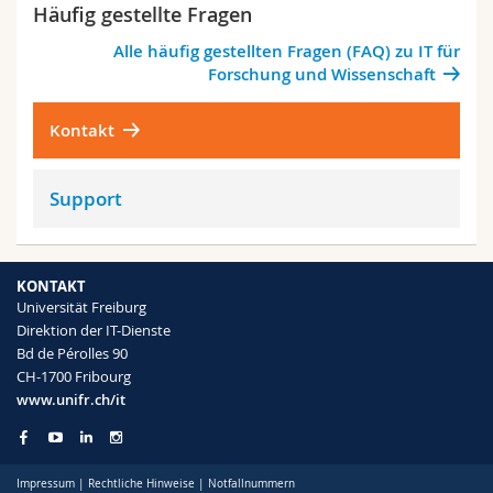
Häufig gestellte Fragen
Math.-Nat. und Med. Fak.
Mitarbeitende
Webmail
Alle häufig gestellten Fragen (FAQ) zu IT für
Forschung und Wissenschaft
Interfakultär
Doktorierende
Vorlesungsverzeichnis
Kontakt
MyUnifr
Support
KONTAKT
Universität Freiburg
Direktion der IT-Dienste
Bd de Pérolles 90
CH-1700 Fribourg
www.unifr.ch/it
Impressum
|
Rechtliche Hinweise
|
Notfallnummern