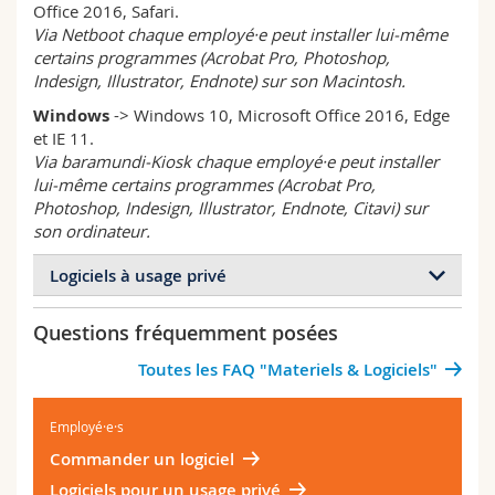
Office 2016, Safari.
Math.-Nat. und Med. Fak.
Mitarbeitende
Webmail
Via Netboot chaque employé·e peut installer lui-même
certains programmes (Acrobat Pro, Photoshop,
Interfakultär
Doktorierende
Vorlesungsverzeichnis
Indesign, Illustrator, Endnote) sur son Macintosh.
Windows
-> Windows 10, Microsoft Office 2016, Edge
MyUnifr
et IE 11.
Via baramundi-Kiosk chaque employé·e peut installer
lui-même certains programmes (Acrobat Pro,
Photoshop, Indesign, Illustrator, Endnote, Citavi) sur
son ordinateur.
Logiciels à usage privé
Attention : Le Support Center n’offre aucune forme
Questions fréquemment posées
de support pour les logiciels et appareils privés,
Toutes les FAQ "Materiels & Logiciels"
même si ces derniers sont utilisés pour des travaux
en relation avec l’Université.
Pour les employé·e·s
Employé·e·s
Commander un logiciel
Les employé·e·s de l'Université de Fribourg (mais
pas les tiers, ni les professeurs émérites) ont la
Logiciels pour un usage privé