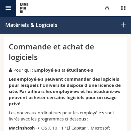
IT Leistungen
Universität
Matériels & Logiciels
Fakultäten
Studium
Commande et achat de
logiciels
Informationen für
Campus
Theologische Fak.
Pour qui :
Employé·e·s
et
étudiant·e·s
Forschung
Ressourcen
Rechtswissenschaftliche Fak.
Studieninteressierte
Les employé·e·s peuvent commander des logiciels
pour lesquels l'Université dispose d'une licence de
Universität
Wirtschafts- und Sozialwissenschaftliche Fak.
Studierende
Personenverzeichnis
site. Par ailleurs les employé·e·s et les étudiant·e·s
peuvent acheter certains logiciels pour un usage
Weiterbildung
Philosophische Fak.
privé
.
Medien
Ortsplan
Les nouveaux ordinateurs pour les employé·e·s sont
livrés avec les programmes ci-dessous :
Fak. für Erziehungs- und Bildungswissenschaften
Forschende
Bibliotheken
Macinshosh
-> OS X 10.11 "El Capitan", Microsoft