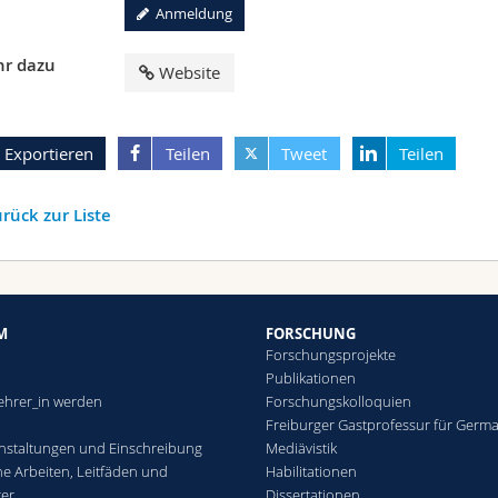
Anmeldung
r dazu
Website
Exportieren
Teilen
Tweet
Teilen
rück zur Liste
M
FORSCHUNG
Forschungsprojekte
Publikationen
ehrer_in werden
Forschungskolloquien
Freiburger Gastprofessur für Germa
nstaltungen und Einschreibung
Mediävistik
che Arbeiten, Leitfäden und
Habilitationen
ter
Dissertationen