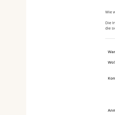
Wie w
Die I
die s
Wa
Wo
Kon
Anm