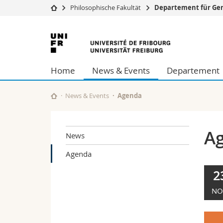
Philosophische Fakultät
Departement für Ge
Universität
Fakultäten
Universität
Studium
Theologische Fa
Freiburg
Campus
Rechtswissensch
Home
News & Events
Departement
Forschung
Wirtschafts- un
Universität
Philosophische 
Weiterbildung
Fak. für Erzieh
News & Events
Agenda
Math.-Nat. und
Interfakultär
A
News
Agenda
2
NO