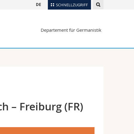
DE
SCHNELLZUGRIFF
für
Personenverzeichnis
Departement für Germanistik
Ortsplan
te
Bibliotheken
Webmail
Vorlesungsverzeichnis
MyUnifr
h – Freiburg (FR)