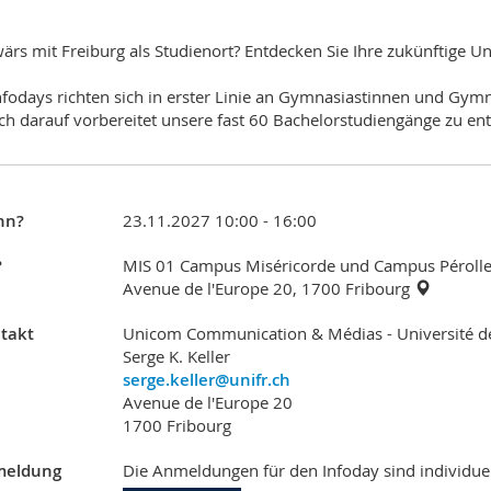
ärs mit Freiburg als Studienort? Entdecken Sie Ihre zukünftige Uni
nfodays richten sich in erster Linie an Gymnasiastinnen und Gym
ich darauf vorbereitet unsere fast 60 Bachelorstudiengänge zu en
nn?
23.11.2027 10:00 - 16:00
?
MIS 01 Campus Miséricorde und Campus Pérolle
Avenue de l'Europe 20, 1700 Fribourg
takt
Unicom Communication & Médias - Université d
Serge K. Keller
serge.keller@unifr.ch
Avenue de l'Europe 20
1700 Fribourg
eldung
Die Anmeldungen für den Infoday sind individuel