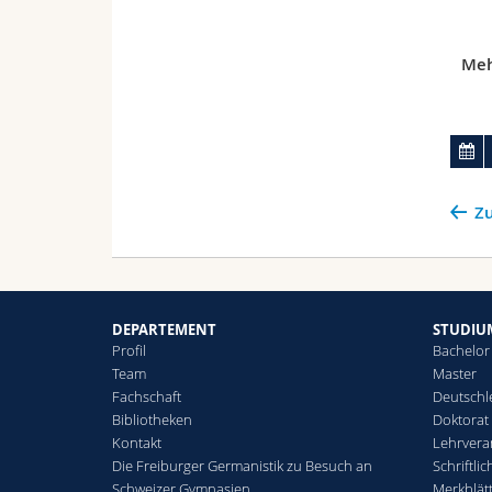
Meh
Zu
DEPARTEMENT
STUDIU
Profil
Bachelor
Team
Master
Fachschaft
Deutschl
Bibliotheken
Doktorat
Kontakt
Lehrvera
Die Freiburger Germanistik zu Besuch an
Schriftli
Schweizer Gymnasien
Merkblät