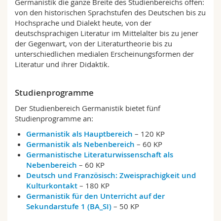
Germanistik die ganze Breite des Studienbereichs offen:
Math.-Nat. und Med. Fak.
Mitarbeitende
Webmail
von den historischen Sprachstufen des Deutschen bis zu
Hochsprache und Dialekt heute, von der
deutschsprachigen Literatur im Mittelalter bis zu jener
Interfakultär
Doktorierende
Vorlesungsverzeichnis
der Gegenwart, von der Literaturtheorie bis zu
unterschiedlichen medialen Erscheinungsformen der
MyUnifr
Literatur und ihrer Didaktik.
Studienprogramme
Der Studienbereich Germanistik bietet fünf
Studienprogramme an:
Germanistik als Hauptbereich
– 120 KP
Germanistik als Nebenbereich
– 60 KP
Germanistische Literaturwissenschaft als
Nebenbereich
– 60 KP
Deutsch und Französisch: Zweisprachigkeit und
Kulturkontakt
– 180 KP
Germanistik für den Unterricht auf der
Sekundarstufe 1 (BA_SI)
– 50 KP