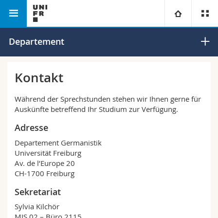
Philosophische Fakultät
Departement für Germanistik
Universität
Departement
Fakultäten
Studium
Kontakt
Informationen für
Campus
Theologische Fak.
Während der Sprechstunden stehen wir Ihnen gerne für
Auskünfte betreffend Ihr Studium zur Verfügung.
Forschung
Ressourcen
Rechtswissenschaftliche Fak.
Studieninteressierte
Adresse
Departement Germanistik
Universität
Wirtschafts- und Sozialwissenschaftliche Fak.
Studierende
Personenverzeichnis
Universität Freiburg
Av. de l’Europe 20
Weiterbildung
Philosophische Fak.
Medien
CH-1700 Freiburg
Ortsplan
Sekretariat
Fak. für Erziehungs- und Bildungswissenschaften
Forschende
Bibliotheken
Sylvia Kilchör
MIS 02 – Büro 2115