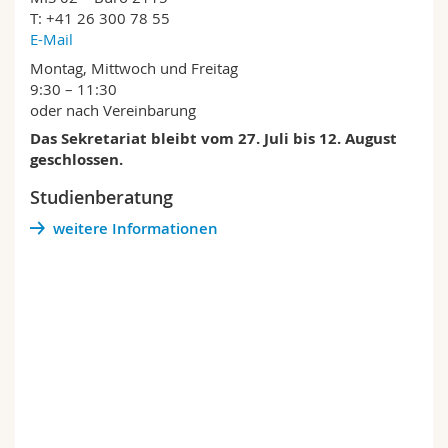
Math.-Nat. und Med. Fak.
Mitarbeitende
Webmail
T: +41 26 300 78 55
E-Mail
Montag, Mittwoch und Freitag
Interfakultär
Doktorierende
Vorlesungsverzeichnis
9:30 – 11:30
oder nach Vereinbarung
MyUnifr
Das Sekretariat bleibt vom 27. Juli bis 12. August
geschlossen.
Studienberatung
weitere Informationen