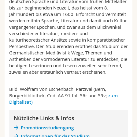
deutschen Sprache und Literatur vom frühen Mittelalter
Math.-Nat. und Med. Fak.
Mitarbeitende
Webmail
bis zur beginnenden Neuzeit, das heisst vom 8.
Jahrhundert bis etwa um 1600. Erforscht und vermittelt
werden mithin Sprache, Literatur und damit auch Kultur
Interfakultär
Doktorierende
Vorlesungsverzeichnis
vergangener Epochen, und zwar aus dem Blickwinkel
verschiedener literatur-, medien- und
MyUnifr
kulturtheoretischer Ansätze sowie in komparatistischer
Perspektive. Den Studierenden eröffnet das Studium der
Germanistischen Mediävistik Wege, Themen und
Ästhetiken der vormodernen Literatur zu entdecken, die
heutigen Leserinnen und Lesern zuweilen sehr fremd,
zuweilen aber erstaunlich vertraut erscheinen.
Bild: Wolfram von Eschenbach: Parzival (Bern,
Burgerbibliothek, Cod. AA 91 fol. 56r und 59v;
zum
Digitalisat)
Nützliche Links & Infos
Promotionsstudiengang
Informationen für das Studium