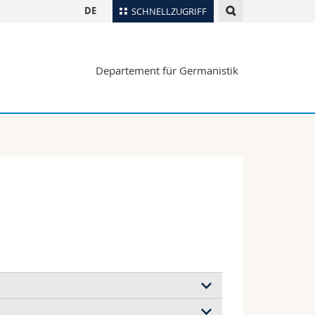
DE
SCHNELLZUGRIFF
für
Personenverzeichnis
Departement für Germanistik
Ortsplan
te
Bibliotheken
Webmail
Vorlesungsverzeichnis
MyUnifr