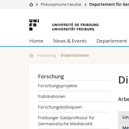
Philosophische Fakultät
Departement für Ge
Universität
Fakultäten
Universität
Studium
Theologische Fa
Freiburg
Campus
Rechtswissensch
Home
News & Events
Departement
Forschung
Wirtschafts- un
Universität
Philosophische 
Weiterbildung
Fak. für Erzieh
Forschung
Dissertationen
Math.-Nat. und
Interfakultär
Forschung
Di
Forschungsprojekte
Publikationen
Arbe
Forschungskolloquien
Lin
Freiburger Gastprofessur für
Germanistische Mediävistik
Med