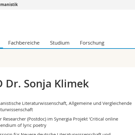
rmanistik
Informationen 
k.
Studieninteressier
aftliche Fak.
Studierende
Fachbereiche
Studium
Forschung
d Sozialwissenschaftliche Fak.
Medien
Fak.
Forschende
ungs- und Bildungswissenschaften
Mitarbeitende
 Med. Fak.
Doktorierende
 Dr. Sonja Klimek
nistische Literaturwissenschaft, Allgemeine und Vergleichende
aturwissenschaft
r Researcher (Postdoc) im Synergia Projekt 'Critical online
ndium of lyric poetry
ssorin für Neuere deutsche Literaturwissenschaft und