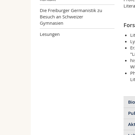
Liter
Die Freiburger Germanistik zu
Besuch an Schweizer
Gymnasien
Fors
Lesungen
Li
Ly
Er
"L
hi
Wi
Ph
Li
Bio
Pu
Akt