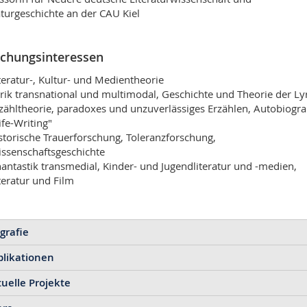
aturgeschichte an der CAU Kiel
chungsinteressen
teratur-, Kultur- und Medientheorie
rik transnational und multimodal, Geschichte und Theorie der Ly
zähltheorie, paradoxes und unzuverlässiges Erzählen, Autobiogra
ife-Writing"
storische Trauerforschung, Toleranzforschung,
ssenschaftsgeschichte
antastik transmedial, Kinder- und Jugendliteratur und -medien,
teratur und Film
grafie
blikationen
ab 1.9.2020 Professorin für Neuere deutsche Literaturwissenscha
seit April 2020 Postdoc im Synergia Projekt 'Critical online comp
uelle Projekte
Dokument herunterladen
November 2019: Habilitation, doppelte 'venia legendi' in 'Neuere
Vergleichender Literaturwissenschaft'