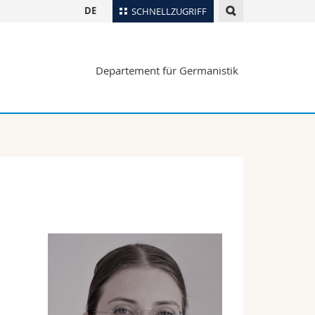
DE
SCHNELLZUGRIFF
für
Personenverzeichnis
Departement für Germanistik
Ortsplan
te
Bibliotheken
Webmail
Vorlesungsverzeichnis
MyUnifr