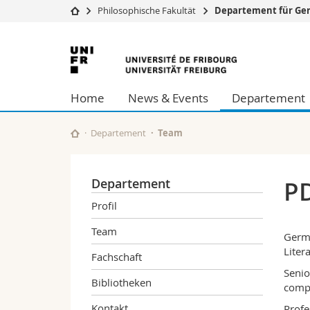
Philosophische Fakultät
Departement für Ge
Universität
Fakultäten
Universität
Studium
Theologische Fa
Freiburg
Campus
Rechtswissensch
Home
News & Events
Departement
Forschung
Wirtschafts- un
Universität
Philosophische 
Weiterbildung
Fak. für Erzieh
Departement
Team
Math.-Nat. und
Interfakultär
Departement
PD
Profil
Team
Germa
Liter
Fachschaft
Senio
Bibliotheken
compe
Kontakt
Profe