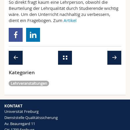
So direkt fragt kaum eine Lehrperson, obwohl die
Math.-Nat. und Med. Fak.
Mitarbeitende
Webmail
Beurteilung der Lehrqualität durch Studierende wichtig
wäre. Um den Unterricht nachhaltig zu verbessern,
Interfakultär
Doktorierende
Vorlesungsverzeichnis
dient ein Fragebogen. Zum
Artikel
MyUnifr
Kategorien
Lehrveranstaltungen
KONTAKT
Universität Freiburg
Dienststelle Qualitätssicherung
Av. Beauregard 11
CH-1700 Freiburg