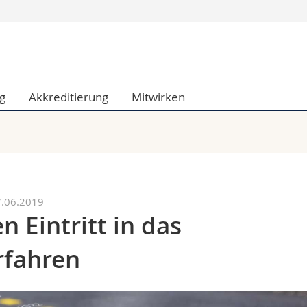
Informationen 
k.
Studieninteressier
aftliche Fak.
Studierende
g
Akkreditierung
Mitwirken
d Sozialwissenschaftliche Fak.
Medien
Fak.
Forschende
ungs- und Bildungswissenschaften
Mitarbeitende
 Med. Fak.
Doktorierende
7.06.2019
n Eintritt in das
rfahren