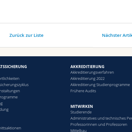
Zurück zur Liste
Nächster Arti
ÄTSSICHERUNG
AKKREDITIERUNG
Akkreditierungsverfahren
rtlichkeiten
Akkreditierung 2022
ssicherungszyklus
Akkreditierung Studienprogramme
nstaltungen
Frühere Audits
programme
ng
MITWIRKEN
ldung
Studierende
Administratives und technisches Pe
Professorinnen und Professoren
ittsaktionen
Mittelbau