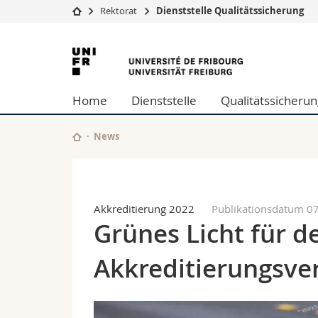
Rektorat
Dienststelle Qualitätssicherung
Universität
Fakultäten
Universität
Studium
Theologische Fa
Freiburg
Campus
Rechtswissensch
Home
Dienststelle
Qualitätssicherun
Forschung
Wirtschafts- un
Universität
Philosophische 
Weiterbildung
Fak. für Erzieh
News
Math.-Nat. und
Interfakultär
Akkreditierung 2022
Publikationsdatum 0
Grünes Licht für de
Akkreditierungsve