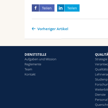
Teilen
Teilen
Vorheriger Artikel
DIENSTSTELLE
QUALIT
Aufgaben und Mission
Strategie
Reglemente
Verantwo
Team
Qualität
Kontakt
Lehrvera
Studien
Forschu
Weiterbi
Dienste
Personal
Querschn