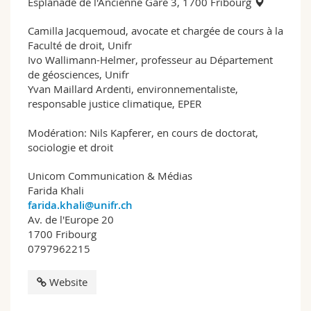
Esplanade de l'Ancienne Gare 3, 1700 Fribourg
Camilla Jacquemoud, avocate et chargée de cours à la
Faculté de droit, Unifr
Ivo Wallimann-Helmer, professeur au Département
de géosciences, Unifr
Yvan Maillard Ardenti, environnementaliste,
responsable justice climatique, EPER
Modération: Nils Kapferer, en cours de doctorat,
sociologie et droit
Unicom Communication & Médias
Farida Khali
farida.khali@unifr.ch
Av. de l'Europe 20
1700 Fribourg
0797962215
Website