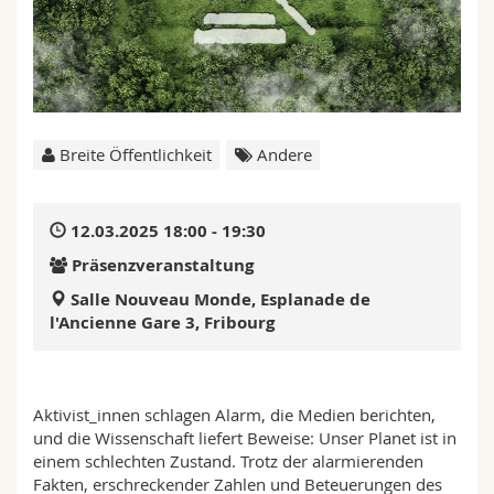
Math.-Nat. und Med. Fak.
Mitarbeitende
Webmail
Interfakultär
Doktorierende
Vorlesungsverzeichnis
MyUnifr
Breite Öffentlichkeit
Andere
12.03.2025 18:00 - 19:30
Präsenzveranstaltung
Salle Nouveau Monde, Esplanade de
l'Ancienne Gare 3, Fribourg
Aktivist_innen schlagen Alarm, die Medien berichten,
und die Wissenschaft liefert Beweise: Unser Planet ist in
einem schlechten Zustand. Trotz der alarmierenden
Fakten, erschreckender Zahlen und Beteuerungen des