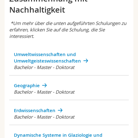
Math.-Nat. und Med. Fak.
Mitarbeitende
Webmail
Nachhaltigkeit
Interfakultär
Doktorierende
Vorlesungsverzeichnis
*Um mehr über die unten aufgeführten Schulungen zu
erfahren, klicken Sie auf die Schulung, die Sie
interessiert.
MyUnifr
Umweltwissenschaften und
Umweltgeisteswissenschaften
Bachelor - Master - Doktorat
Geographie
Bachelor - Master - Doktorat
Erdwissenschaften
Bachelor - Master - Doktorat
Dynamische Systeme in Glaziologie und