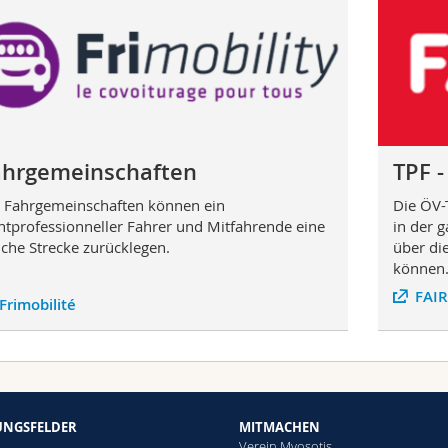
ahrgemeinschaften
TPF -
 Fahrgemeinschaften können ein
Die ÖV-
htprofessionneller Fahrer und Mitfahrende eine
in der 
iche Strecke zurücklegen.
über die
können
FAI
Frimobilité
NGSFELDER
MITMACHEN
Verein Myosotis