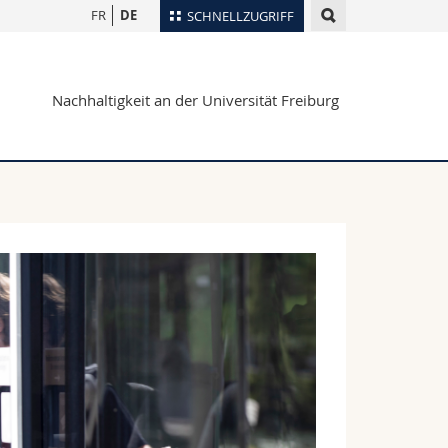
FR
DE
SCHNELLZUGRIFF
für
Personenverzeichnis
Nachhaltigkeit an der Universität Freiburg
Ortsplan
te
Bibliotheken
Webmail
Vorlesungsverzeichnis
MyUnifr