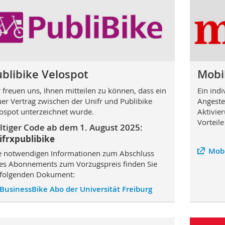
blibike Velospot
Mobil
 freuen uns, Ihnen mitteilen zu können, dass ein
Ein ind
er Vertrag zwischen der Unifr und Publibike
Angestel
ospot unterzeichnet wurde.
Aktivier
Vorteil
ltiger Code ab dem 1. August 2025:
ifrxpublibike
Mobi
e notwendigen Informationen zum Abschluss
es Abonnements zum Vorzugspreis finden Sie
folgenden Dokument:
BusinessBike Abo der Universität Freiburg