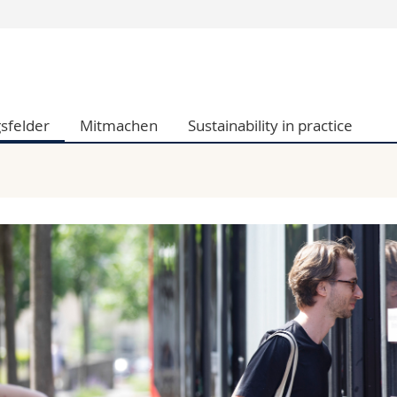
Informationen 
k.
Studieninteressier
aftliche Fak.
Studierende
sfelder
Mitmachen
Sustainability in practice
d Sozialwissenschaftliche Fak.
Medien
Fak.
Forschende
ungs- und Bildungswissenschaften
Mitarbeitende
 Med. Fak.
Doktorierende