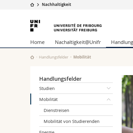
Nachhaltigkeit
Universität
Fakultäten
Universität
Studium
Theologische Fa
Freiburg
Campus
Rechtswissensch
Home
Nachaltigkeit@Unifr
Handlung
Forschung
Wirtschafts- un
Universität
Philosophische 
Weiterbildung
Fak. für Erzieh
Handlungsfelder
Mobilität
Math.-Nat. und
Interfakultär
Handlungsfelder
Studien
Mobilität
Dienstreisen
Mobilität von Studierenden
Energie