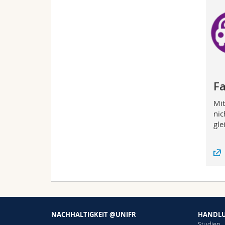
F
Mit
nic
gle
NACHHALTIGKEIT @UNIFR
HANDLU
Studien