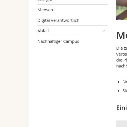
Mensen
Digital verantwortlich
Abfall
Mo
Nachhaltiger Campus
Die z
verte
die P
nachh
Si
Si
Ein