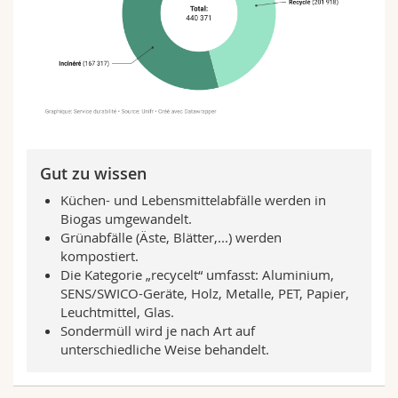
Math.-Nat. und Med. Fak.
Mitarbeitende
Webmail
Interfakultär
Doktorierende
Vorlesungsverzeichnis
MyUnifr
Gut zu wissen
Küchen- und Lebensmittelabfälle werden in
Biogas umgewandelt.
Grünabfälle (Äste, Blätter,...) werden
kompostiert.
Die Kategorie „recycelt“ umfasst: Aluminium,
SENS/SWICO-Geräte, Holz, Metalle, PET, Papier,
Leuchtmittel, Glas.
Sondermüll wird je nach Art auf
unterschiedliche Weise behandelt.