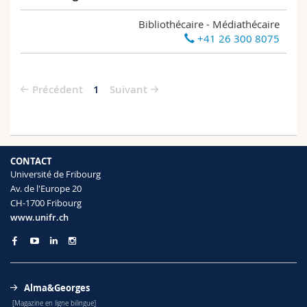
Bibliothécaire - Médiathécaire
+41 26 300 8075
Précédent
1
Suivant
CONTACT
Université de Fribourg
Av. de l'Europe 20
CH-1700 Fribourg
www.unifr.ch
Alma&Georges
[Magazine en ligne bilingue]