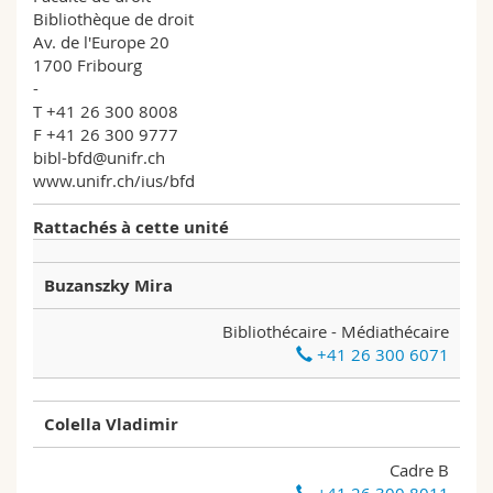
Sciences et médecine
Collaborateurs
Webmail
Bibliothèque de droit
Av. de l'Europe 20
1700 Fribourg
Interfacultaire
Doctorants
Programme des cours
-
T +41 26 300 8008
F +41 26 300 9777
MyUnifr
bibl-bfd@unifr.ch
www.unifr.ch/ius/bfd
Rattachés à cette unité
Buzanszky Mira
Bibliothécaire - Médiathécaire
+41 26 300 6071
Colella Vladimir
Cadre B