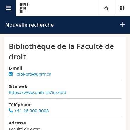
Annuaire de l'Université
Université
Nouvelle recherche
Facultés
Etudes
Bibliothèque de la Faculté de
droit
Vous êtes
Campus
Théologie
E-mail
Recherche
Ressources
Droit
Futurs étudiants
Rechercher
bibl-bfd@unifr.ch
Site web
Université
Sciences économiques et sociales et management
Etudiants
Annuaire du personnel
https://www.unifr.ch/ius/bfd
Recherche avancée
Formation continue
Lettres et sciences humaines
Médias
Plan d'accès
Téléphone
+41 26 300 8008
Sciences de l'éducation et de la formation
Chercheurs
Bibliothèques
Adresse
Faculté de droit