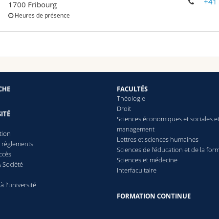
+41
1700 Fribourg
Heures de présence
CHE
FACULTÉS
Théologie
Droit
ITÉ
Sciences économiques et sociales e
management
tion
Lettres
et sciences humaines
t règlements
Sciences de l'éducation et de la for
ccès
Sciences et médecine
 Société
Interfacultaire
 à l'université
FORMATION CONTINUE