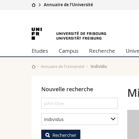
Annuaire de l'Université
Université
Facultés
University
Etudes
Théologie
Campus
Droit
of
Recherche
Sciences é
Etudes
Campus
Recherche
Unive
Université
Lettres et
Fribourg
Formation continue
Sciences de
Sciences e
Annuaire de l'Université
Individu
Interfacult
Nouvelle recherche
Mi
Individus
Rechercher