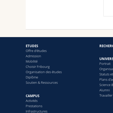
ETUDES
RECHER
Offre d'études
Admission
UNIVERS
Mobilité
Portrait
Choisir Fribourg
Organisa
Organisation des études
Statuts e
Diplôme
Plans d'a
Soutien & Ressources
Science &
Alumni
Travailler
CAMPUS
Activités
Prestations
Infrastructures