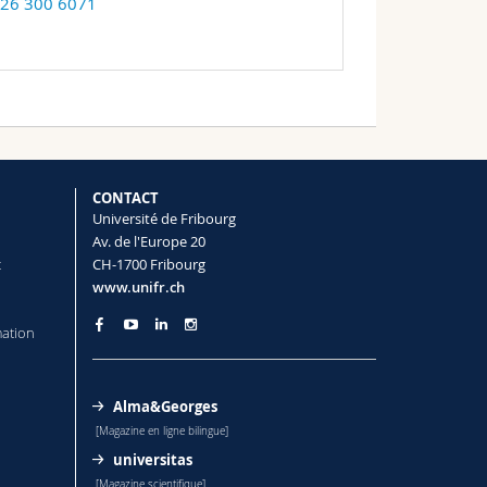
 26 300 6071
CONTACT
Université de Fribourg
Av. de l'Europe 20
t
CH-1700 Fribourg
www.unifr.ch
mation
Alma&Georges
[Magazine en ligne bilingue]
universitas
[Magazine scientifique]