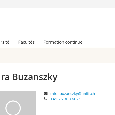
Vous êtes
Futurs étudia
Etudiants
conomiques et sociales et management
Médias
rsité
Facultés
Formation continue
 sciences humaines
Chercheurs
 l'éducation et de la formation
Collaborateu
t médecine
Doctorants
aire
ra Buzanszky
mira.buzanszky@unifr.ch
+41 26 300 6071