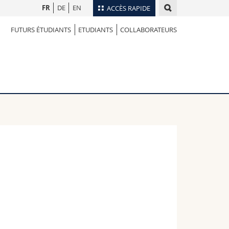
FR
DE
EN
ACCÈS RAPIDE
FUTURS ÉTUDIANTS
ETUDIANTS
COLLABORATEURS
Annuaire du personnel
Plan d'accès
nts
Bibliothèques
Webmail
rs
Programme des cours
MyUnifr