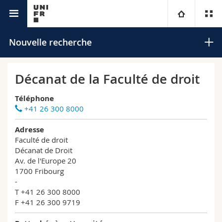
Annuaire de l'Université
Université
Nouvelle recherche
Facultés
Etudes
Décanat de la Faculté de droit
Vous êtes
Campus
Théologie
Téléphone
+41 26 300 8000
Recherche
Ressources
Droit
Futurs étudiants
Rechercher
Adresse
Faculté de droit
Université
Sciences économiques et sociales et management
Etudiants
Annuaire du personnel
Décanat de Droit
Recherche avancée
Av. de l'Europe 20
1700 Fribourg
Formation continue
Lettres et sciences humaines
Médias
Plan d'accès
-
T +41 26 300 8000
Sciences de l'éducation et de la formation
F +41 26 300 9719
Chercheurs
Bibliothèques