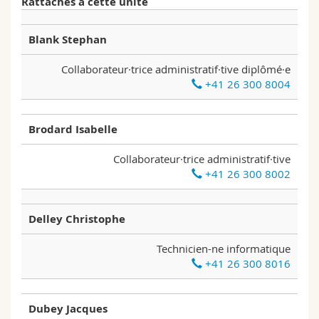
Rattachés à cette unité
Sciences et médecine
Collaborateurs
Webmail
Blank Stephan
Interfacultaire
Doctorants
Programme des cours
Collaborateur·trice administratif·tive diplômé·e
+41 26 300 8004
MyUnifr
Brodard Isabelle
Collaborateur·trice administratif·tive
+41 26 300 8002
Delley Christophe
Technicien-ne informatique
+41 26 300 8016
Dubey Jacques