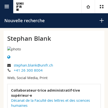
Annuaire de l'Université
Université
Nouvelle recherche
Facultés
Etudes
Stephan Blank
Vous êtes
Campus
Théologie
Recherche
Ressources
Droit
Futurs étudiants
Rechercher
stephan.blank@unifr.ch
+41 26 300 8004
Université
Sciences économiques et sociales et management
Etudiants
Annuaire du personnel
Recherche avancée
Web, Social Media, Print
Formation continue
Lettres et sciences humaines
Médias
Plan d'accès
Collaborateur·trice administratif·tive
supérieur·e
Sciences de l'éducation et de la formation
Chercheurs
Bibliothèques
Décanat de la Faculté des lettres et des sciences
humaines