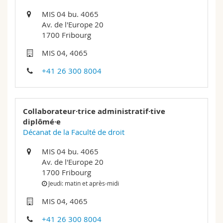
Sciences et médecine
Collaborateurs
Webmail
MIS 04 bu. 4065
Av. de l'Europe 20
Interfacultaire
Doctorants
Programme des cours
1700 Fribourg
MIS 04, 4065
MyUnifr
+41 26 300 8004
Collaborateur·trice administratif·tive
diplômé·e
Décanat de la Faculté de droit
MIS 04 bu. 4065
Av. de l'Europe 20
1700 Fribourg
Jeudi: matin et après-midi
MIS 04, 4065
+41 26 300 8004