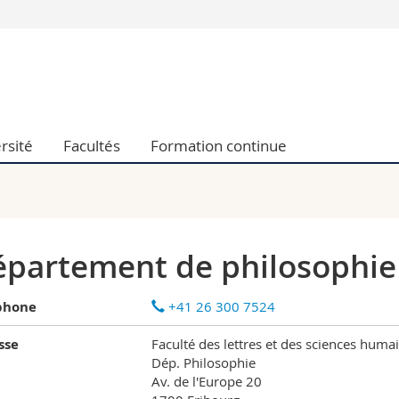
Vous êtes
Futurs étudia
Etudiants
conomiques et sociales et management
Médias
rsité
Facultés
Formation continue
 sciences humaines
Chercheurs
 l'éducation et de la formation
Collaborateu
t médecine
Doctorants
aire
partement de philosophie
phone
+41 26 300 7524
sse
Faculté des lettres et des sciences huma
Dép. Philosophie
Av. de l'Europe 20