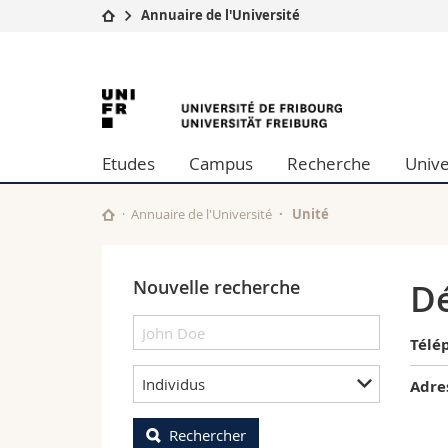
Annuaire de l'Université
Université
Facultés
University
Etudes
Théologie
Campus
Droit
of
Recherche
Sciences é
Etudes
Campus
Recherche
Unive
Université
Lettres et
Fribourg
Formation continue
Sciences de
Sciences e
Annuaire de l'Université
Unité
Interfacult
Nouvelle recherche
Dé
Télé
Individus
Adre
Rechercher