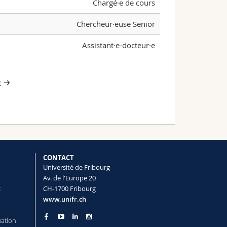
Chargé·e de cours
Chercheur·euse Senior
Assistant·e-docteur·e
t
CONTACT
Université de Fribourg
Av. de l'Europe 20
t
CH-1700 Fribourg
www.unifr.ch
mation