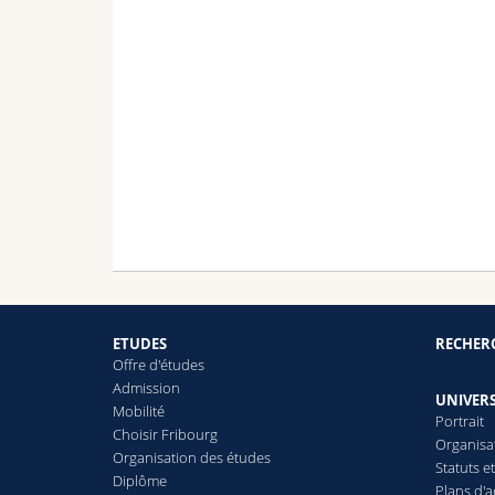
ETUDES
RECHER
Offre d'études
Admission
UNIVERS
Mobilité
Portrait
Choisir Fribourg
Organisa
Organisation des études
Statuts e
Diplôme
Plans d'a