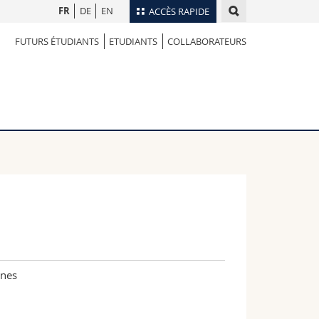
FR
DE
EN
ACCÈS RAPIDE
FUTURS ÉTUDIANTS
ETUDIANTS
COLLABORATEURS
Annuaire du personnel
Plan d'accès
nts
Bibliothèques
Webmail
rs
Programme des cours
MyUnifr
ines