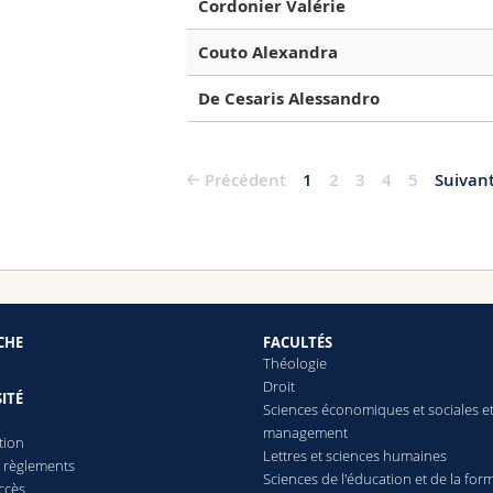
Cordonier Valérie
Couto Alexandra
De Cesaris Alessandro
Précédent
1
2
3
4
5
Suivan
CHE
FACULTÉS
Théologie
Droit
ITÉ
Sciences économiques et sociales e
management
tion
Lettres
et sciences humaines
t règlements
Sciences de l'éducation et de la for
ccès