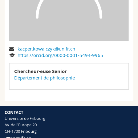
Sciences et médecine
Collaborateurs
Webmail
Interfacultaire
Doctorants
Programme des cours
MyUnifr
kacper.kowalczyk@unifr.ch
https://orcid.org/0000-0001-5494-9965
Chercheur·euse Senior
Département de philosophie
CONTACT
Université de Fribourg
Av. de l'Europe 20
CH-1700 Fribourg
www.unifr.ch