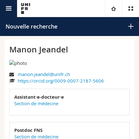
Annuaire de l'Université
Université
Nouvelle recherche
Facultés
Etudes
Manon Jeandel
Vous êtes
Campus
Théologie
manon.jeandel@unifr.ch
Recherche
Ressources
Droit
Futurs étudiants
Rechercher
https://orcid.org/0009-0007-2187-5606
Université
Sciences économiques et sociales et management
Etudiants
Annuaire du personnel
Assistant·e-docteur·e
Recherche avancée
Section de médecine
Formation continue
Lettres et sciences humaines
Médias
Plan d'accès
Sciences de l'éducation et de la formation
Chercheurs
Bibliothèques
Postdoc FNS
Section de médecine