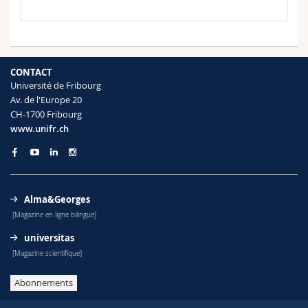
Sciences et médecine
Collaborateurs
Webmail
Interfacultaire
Doctorants
Programme des cours
CONTACT
MyUnifr
Université de Fribourg
Av. de l'Europe 20
CH-1700 Fribourg
www.unifr.ch
Alma&Georges
[Magazine en ligne bilingue]
universitas
[Magazine scientifique]
Abonnements