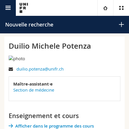
Annuaire de l'Université
Université
Nouvelle recherche
Facultés
Etudes
Duilio Michele Potenza
Vous êtes
Campus
Théologie
duilio.potenza@unifr.ch
Recherche
Ressources
Droit
Futurs étudiants
Rechercher
Maître-assistant·e
Université
Sciences économiques et sociales et management
Etudiants
Annuaire du personnel
Section de médecine
Recherche avancée
Formation continue
Lettres et sciences humaines
Médias
Plan d'accès
Enseignement et cours
Sciences de l'éducation et de la formation
Chercheurs
Bibliothèques
Afficher dans le programme des cours