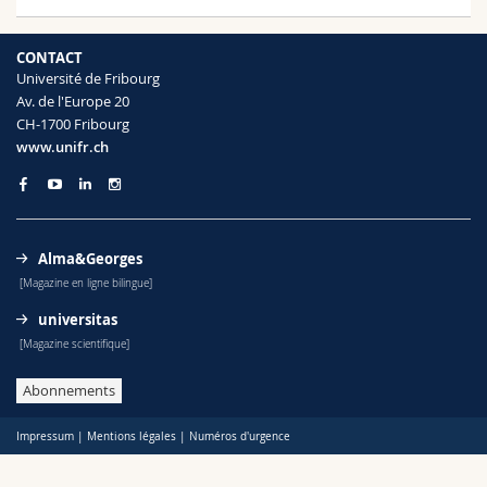
Sciences et médecine
Collaborateurs
Webmail
CONTACT
Interfacultaire
Doctorants
Programme des cours
Université de Fribourg
Av. de l'Europe 20
CH-1700 Fribourg
MyUnifr
www.unifr.ch
Alma&Georges
[Magazine en ligne bilingue]
universitas
[Magazine scientifique]
Abonnements
Impressum
|
Mentions légales
|
Numéros d'urgence