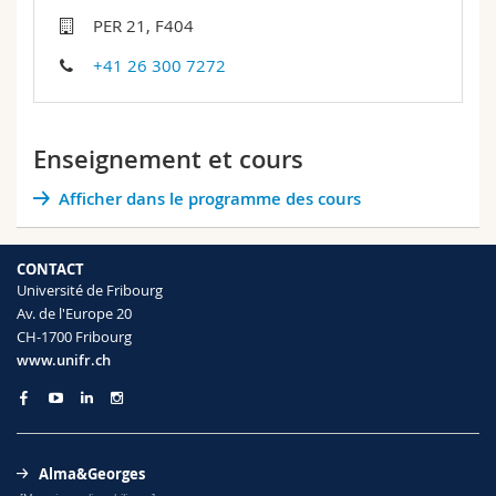
Sciences et médecine
Collaborateurs
Webmail
PER 21, F404
+41 26 300 7272
Interfacultaire
Doctorants
Programme des cours
MyUnifr
Enseignement et cours
Afficher dans le programme des cours
CONTACT
Université de Fribourg
Av. de l'Europe 20
CH-1700 Fribourg
www.unifr.ch
Alma&Georges