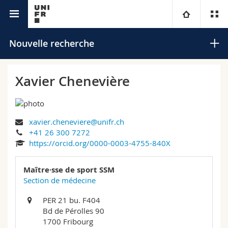
Annuaire de l'Université
Université
Nouvelle recherche
Facultés
Etudes
Xavier Chenevière
Vous êtes
Campus
Théologie
xavier.cheneviere@unifr.ch
Recherche
Ressources
Droit
Futurs étudiants
Rechercher
+41 26 300 7272
https://orcid.org/0000-0003-4755-840X
Université
Sciences économiques et sociales et management
Etudiants
Annuaire du personnel
Recherche avancée
Maître·sse de sport SSM
Formation continue
Lettres et sciences humaines
Section de médecine
Médias
Plan d'accès
PER 21 bu. F404
Sciences de l'éducation et de la formation
Chercheurs
Bibliothèques
Bd de Pérolles 90
1700 Fribourg