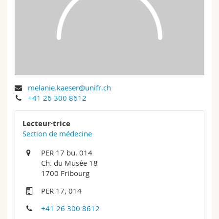
Sciences et médecine
Collaborateurs
Webmail
Interfacultaire
Doctorants
Programme des cours
MyUnifr
melanie.kaeser@unifr.ch
+41 26 300 8612
Lecteur·trice
Section de médecine
PER 17 bu. 014
Ch. du Musée 18
1700 Fribourg
PER 17, 014
+41 26 300 8612