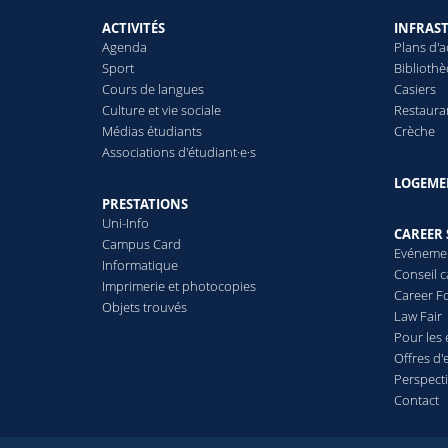
ACTIVITÉS
INFRAS
Agenda
Plans d'a
Sport
Biblioth
Cours de langues
Casiers
Culture et vie sociale
Restaura
Médias étudiants
Crèche
Associations d'étudiant·e·s
LOGEME
PRESTATIONS
Uni-Info
CAREER 
Campus Card
Evéneme
Informatique
Conseil c
Imprimerie et photocopies
Career 
Objets trouvés
Law Fair
Pour les
Offres d'
Perspect
Contact