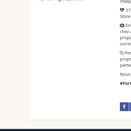
chaqu
370
Store
Env
chez 
propo
corre
Per
propr
parte
Nous 
#For