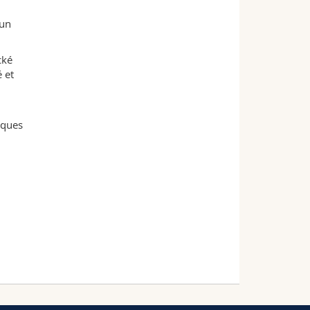
Sun
cké
 et
rques