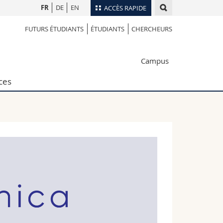
FR
DE
EN
ACCÈS RAPIDE
FUTURS ÉTUDIANTS
ÉTUDIANTS
CHERCHEURS
Annuaire du personnel
Plan d'accès
nts
Campus
Bibliothèques
Webmail
ces
rs
Programme des cours
MyUnifr