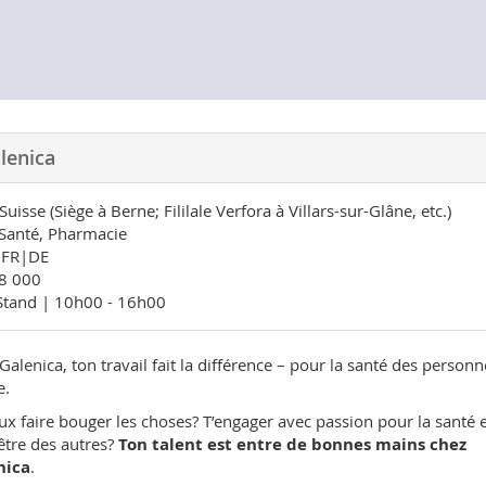
lenica
isse (Siège à Berne; Fililale Verfora à Villars-sur-Glâne, etc.)
Santé, Pharmacie
FR|DE
 000
Stand | 10h00 - 16h00
Galenica, ton travail fait la différence – pour la santé des person
e.
ux faire bouger les choses? T’engager avec passion pour la santé e
être des autres?
Ton talent est entre de bonnes mains chez
nica
.