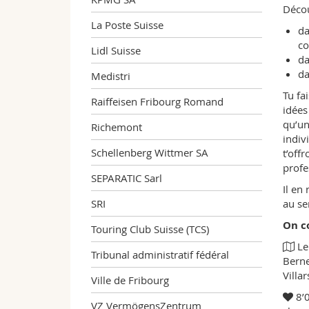
Décou
La Poste Suisse
da
co
Lidl Suisse
da
da
Medistri
Tu fa
Raiffeisen Fribourg Romand
idées
qu’un
Richemont
indiv
Schellenberg Wittmer SA
t’off
profe
SEPARATIC Sarl
Il en
SRI
au se
On co
Touring Club Suisse (TCS)
Le
Tribunal administratif fédéral
Berne
Villa
Ville de Fribourg
8’
VZ VermögensZentrum