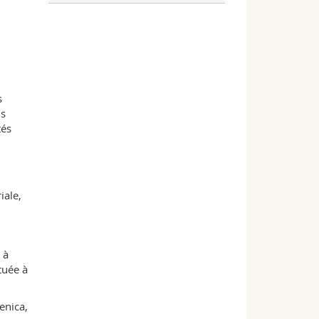
s
us
tés
iale,
 à
tuée à
enica,