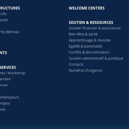
TRUCTURES
WELCOME CENTERS
ccès
èques
SOUTIEN & RESSOURCES
Soutien financier & assurances
nts (Mensa)
Bien-être & santé
Apprentissage & réussite
Egalité & parentalité
Conflits & discrimination
NTS
Soutien administratif & juridique
Contacts
SERVICES
Numéros d'urgence
nts / Workshop
arrière
Forum
 employeurs
emploi
ives