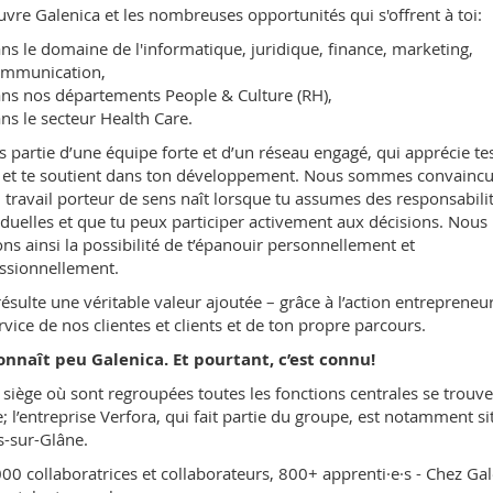
vre Galenica et les nombreuses opportunités qui s'offrent à toi:
ns le domaine de l'informatique, juridique, finance, marketing,
mmunication,
ns nos départements People & Culture (RH),
ns le secteur Health Care.
is partie d’une équipe forte et d’un réseau engagé, qui apprécie te
 et te soutient dans ton développement. Nous sommes convainc
 travail porteur de sens naît lorsque tu assumes des responsabili
iduelles et que tu peux participer activement aux décisions. Nous
rons ainsi la possibilité de t’épanouir personnellement et
ssionnellement.
 résulte une véritable valeur ajoutée – grâce à l’action entrepreneur
rvice de nos clientes et clients et de ton propre parcours.
nnaît peu Galenica. Et pourtant, c’est connu!
 siège où sont regroupées toutes les fonctions centrales se trouve
; l’entreprise Verfora, qui fait partie du groupe, est notamment si
rs-sur-Glâne.
000 collaboratrices et collaborateurs, 800+ apprenti·e·s - Chez Gal