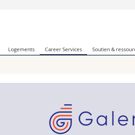
Vous êtes
Futurs étudia
Etudiants
conomiques et sociales et management
Médias
Logements
Career Services
Soutien & ressour
 sciences humaines
Chercheurs
 l'éducation et de la formation
Collaborateu
t médecine
Doctorants
aire