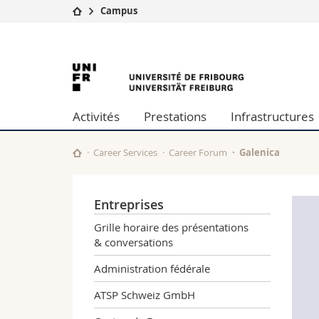
Campus
Université
Facultés
Université
Etudes
Théologie
Campus
Droit
de
Recherche
Sciences é
Activités
Prestations
Infrastructures
Université
Lettres et
Fribourg
Formation continue
Sciences de
Sciences e
Career Services
Career Forum
Galenica
Interfacult
Entreprises
Grille horaire des présentations
& conversations
Administration fédérale
ATSP Schweiz GmbH