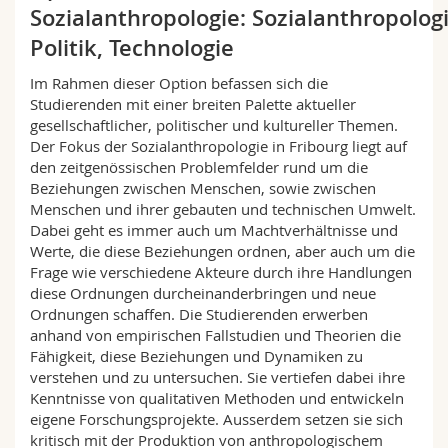
Sozialanthropologie: Sozialanthropologi
Math.-Nat. und Med. Fak.
Mitarbeitende
Webmail
Politik, Technologie
Interfakultär
Doktorierende
Vorlesungsverzeichnis
Im Rahmen dieser Option befassen sich die
Studierenden mit einer breiten Palette aktueller
MyUnifr
gesellschaftlicher, politischer und kultureller Themen.
Der Fokus der Sozialanthropologie in Fribourg liegt auf
den zeitgenössischen Problemfelder rund um die
Beziehungen zwischen Menschen, sowie zwischen
Menschen und ihrer gebauten und technischen Umwelt.
Dabei geht es immer auch um Machtverhältnisse und
Werte, die diese Beziehungen ordnen, aber auch um die
Frage wie verschiedene Akteure durch ihre Handlungen
diese Ordnungen durcheinanderbringen und neue
Ordnungen schaffen. Die Studierenden erwerben
anhand von empirischen Fallstudien und Theorien die
Fähigkeit, diese Beziehungen und Dynamiken zu
verstehen und zu untersuchen. Sie vertiefen dabei ihre
Kenntnisse von qualitativen Methoden und entwickeln
eigene Forschungsprojekte. Ausserdem setzen sie sich
kritisch mit der Produktion von anthropologischem