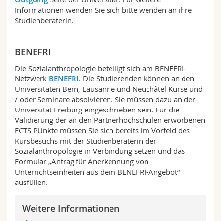
Math.-Nat. und Med. Fak.
Mitarbeitende
Webmail
Informationen wenden Sie sich bitte wenden an ihre
Studienberaterin.
Interfakultär
Doktorierende
Vorlesungsverzeichnis
BENEFRI
MyUnifr
Die Sozialanthropologie beteiligt sich am BENEFRI-
Netzwerk
BENEFRI
. Die Studierenden können an den
Universitäten Bern, Lausanne und Neuchâtel Kurse und
/ oder Seminare absolvieren. Sie müssen dazu an der
Universität Freiburg eingeschrieben sein. Für die
Validierung der an den Partnerhochschulen erworbenen
ECTS PUnkte müssen Sie sich bereits im Vorfeld des
Kursbesuchs mit der Studienberaterin der
Sozialanthropologie in Verbindung setzen und das
Formular „Antrag für Anerkennung von
Unterrichtseinheiten aus dem BENEFRI-Angebot“
ausfüllen.
Weitere Informationen