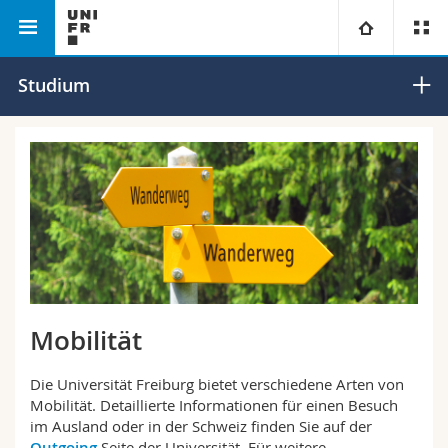
Philosophische
Sozialwissenschaften
Sozialanthropologie
Universität
Studium
Fakultät
Fakultäten
Studium
Informationen für
Campus
Theologische Fak.
Forschung
Ressourcen
Rechtswissenschaftliche Fak.
Studieninteressierte
Universität
Wirtschafts- und Sozialwissenschaftliche Fak.
Studierende
Personenverzeichnis
Mobilität
Weiterbildung
Philosophische Fak.
Medien
Ortsplan
Die Universität Freiburg bietet verschiedene Arten von
Mobilität. Detaillierte Informationen für einen Besuch
Fak. für Erziehungs- und Bildungswissenschaften
Forschende
Bibliotheken
im Ausland oder in der Schweiz finden Sie auf der
Outgoing
Seite der Universität. Für weitere