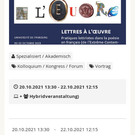
Math.-Nat. und Med. Fak.
Mitarbeitende
Webmail
Interfakultär
Doktorierende
Vorlesungsverzeichnis
MyUnifr
Spezialisiert / Akademisch
Kolloquium / Kongress / Forum
Vortrag
20.10.2021 13:30 - 22.10.2021 12:15
+
Hybridveranstaltung)
20.10.2021 13:30 - 22.10.2021 12:15