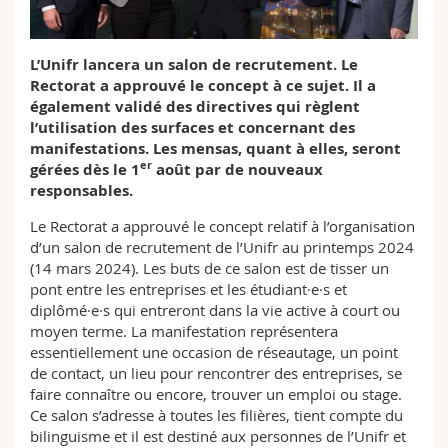
Math.-Nat. und Med. Fak.
Mitarbeitende
Webmail
L’Unifr lancera un salon de recrutement. Le
Interfakultär
Doktorierende
Vorlesungsverzeichnis
Rectorat a approuvé le concept à ce sujet. Il a
également validé des directives qui règlent
MyUnifr
l’utilisation des surfaces et concernant des
manifestations. Les mensas, quant à elles, seront
er
gérées dès le 1
août par de nouveaux
responsables.
Le Rectorat a approuvé le concept relatif à l’organisation
d’un salon de recrutement de l’Unifr au printemps 2024
(14 mars 2024). Les buts de ce salon est de tisser un
pont entre les entreprises et les étudiant·e·s et
diplômé·e·s qui entreront dans la vie active à court ou
moyen terme. La manifestation représentera
essentiellement une occasion de réseautage, un point
de contact, un lieu pour rencontrer des entreprises, se
faire connaître ou encore, trouver un emploi ou stage.
Ce salon s’adresse à toutes les filières, tient compte du
bilinguisme et il est destiné aux personnes de l’Unifr et