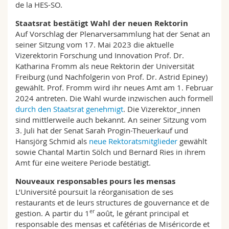
de la HES-SO.
Staatsrat bestätigt Wahl der neuen Rektorin
Auf Vorschlag der Plenarversammlung hat der Senat an
seiner Sitzung vom 17. Mai 2023 die aktuelle
Vizerektorin Forschung und Innovation Prof. Dr.
Katharina Fromm als neue Rektorin der Universität
Freiburg (und Nachfolgerin von Prof. Dr. Astrid Epiney)
gewählt. Prof. Fromm wird ihr neues Amt am 1. Februar
2024 antreten. Die Wahl wurde inzwischen auch formell
durch den Staatsrat genehmigt
. Die Vizerektor_innen
sind mittlerweile auch bekannt. An seiner Sitzung vom
3. Juli hat der Senat Sarah Progin-Theuerkauf und
Hansjörg Schmid als
neue Rektoratsmitglieder
gewählt
sowie Chantal Martin Sölch und Bernard Ries in ihrem
Amt für eine weitere Periode bestätigt.
Nouveaux responsables pours les mensas
L’Université poursuit la réorganisation de ses
restaurants et de leurs structures de gouvernance et de
er
gestion. A partir du 1
août, le gérant principal et
responsable des mensas et cafétérias de Miséricorde et