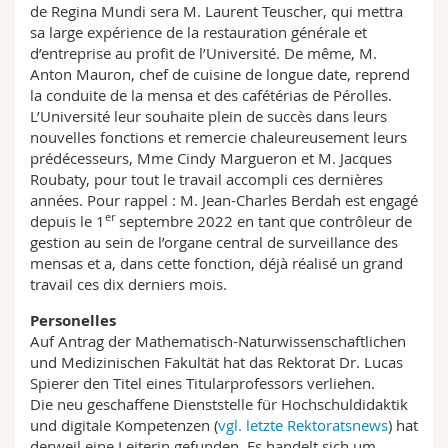
de Regina Mundi sera M. Laurent Teuscher, qui mettra
sa large expérience de la restauration générale et
d’entreprise au profit de l’Université. De même, M.
Anton Mauron, chef de cuisine de longue date, reprend
la conduite de la mensa et des cafétérias de Pérolles.
L’Université leur souhaite plein de succès dans leurs
nouvelles fonctions et remercie chaleureusement leurs
prédécesseurs, Mme Cindy Margueron et M. Jacques
Roubaty, pour tout le travail accompli ces dernières
années. Pour rappel : M. Jean-Charles Berdah est engagé
er
depuis le 1
septembre 2022 en tant que contrôleur de
gestion au sein de l’organe central de surveillance des
mensas et a, dans cette fonction, déjà réalisé un grand
travail ces dix derniers mois.
Personelles
Auf Antrag der Mathematisch-Naturwissenschaftlichen
und Medizinischen Fakultät hat das Rektorat Dr. Lucas
Spierer den Titel eines Titularprofessors verliehen.
Die neu geschaffene Dienststelle für Hochschuldidaktik
und digitale Kompetenzen (
vgl. letzte Rektoratsnews
) hat
derweil eine Leiterin gefunden. Es handelt sich um