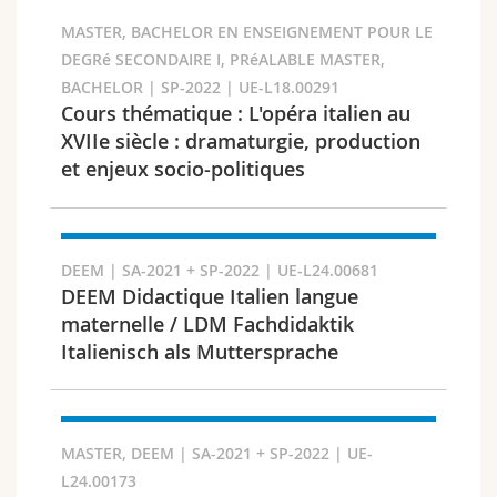
Sciences et médecine
Collaborateurs
Webmail
MASTER, BACHELOR EN ENSEIGNEMENT POUR LE
DEGRé SECONDAIRE I, PRéALABLE MASTER,
Interfacultaire
Doctorants
Programme des cours
BACHELOR | SP-2022 | UE-L18.00291
Semestre
Cours thématique : L'opéra italien au
MyUnifr
XVIIe siècle : dramaturgie, production
et enjeux socio-politiques
Langue
DEEM | SA-2021 + SP-2022 | UE-L24.00681
DEEM Didactique Italien langue
maternelle / LDM Fachdidaktik
Italienisch als Muttersprache
Cursus
MASTER, DEEM | SA-2021 + SP-2022 | UE-
L24.00173