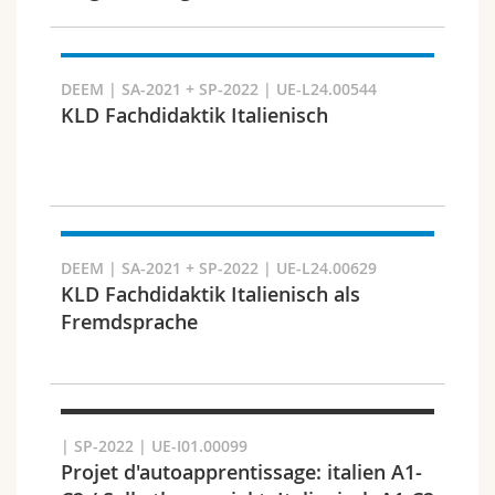
Chercher
DEEM | SA-2021 + SP-2022 | UE-L24.00544
Copier le lien
KLD Fachdidaktik Italienisch
Exporter le résultat
DEEM | SA-2021 + SP-2022 | UE-L24.00629
KLD Fachdidaktik Italienisch als
Fremdsprache
| SP-2022 | UE-I01.00099
Projet d'autoapprentissage: italien A1-