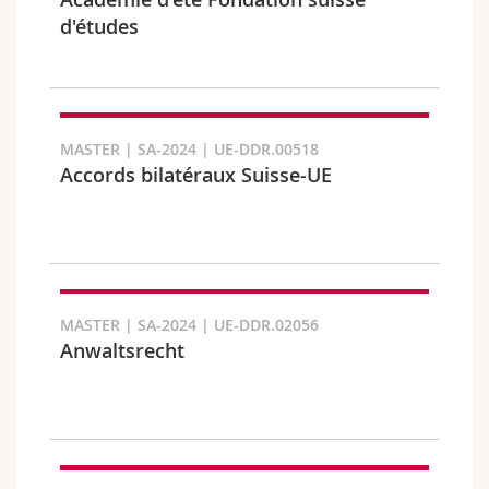
Sciences et médecine
Collaborateurs
Webmail
d'études
Interfacultaire
Doctorants
Programme des cours
Semestre
MyUnifr
MASTER | SA-2024 | UE-DDR.00518
Accords bilatéraux Suisse-UE
Langue
MASTER | SA-2024 | UE-DDR.02056
Anwaltsrecht
Cursus